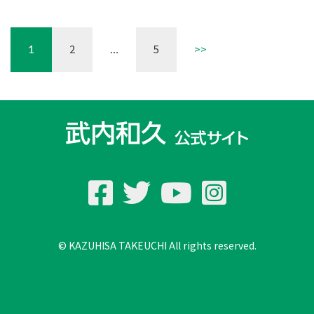
2
5
>>
1
…
© KAZUHISA TAKEUCHI All rights reserved.