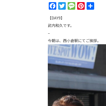
F
T
M
Pi
共
a
w
e
nt
有
【DAY9】
c
itt
ss
er
武内和久です。
e
er
a
e
–
b
g
st
今朝は、西小倉駅にてご挨拶。
o
e
o
k